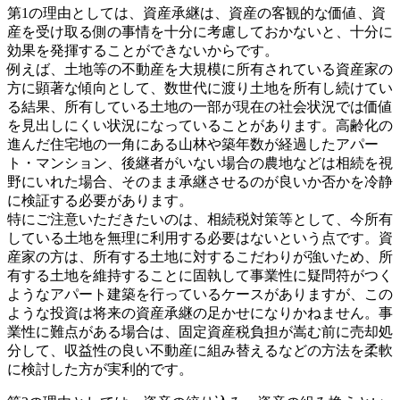
第1の理由としては、資産承継は、資産の客観的な価値、資
産を受け取る側の事情を十分に考慮しておかないと、十分に
効果を発揮することができないからです。
例えば、土地等の不動産を大規模に所有されている資産家の
方に顕著な傾向として、数世代に渡り土地を所有し続けてい
る結果、所有している土地の一部が現在の社会状況では価値
を見出しにくい状況になっていることがあります。高齢化の
進んだ住宅地の一角にある山林や築年数が経過したアパー
ト・マンション、後継者がいない場合の農地などは相続を視
野にいれた場合、そのまま承継させるのが良いか否かを冷静
に検証する必要があります。
特にご注意いただきたいのは、相続税対策等として、今所有
している土地を無理に利用する必要はないという点です。資
産家の方は、所有する土地に対するこだわりが強いため、所
有する土地を維持することに固執して事業性に疑問符がつく
ようなアパート建築を行っているケースがありますが、この
ような投資は将来の資産承継の足かせになりかねません。事
業性に難点がある場合は、固定資産税負担が嵩む前に売却処
分して、収益性の良い不動産に組み替えるなどの方法を柔軟
に検討した方が実利的です。