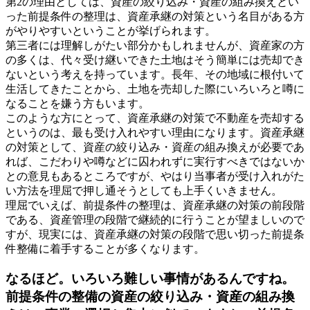
第2の理由としては、資産の絞り込み・資産の組み換えとい
った前提条件の整理は、資産承継の対策という名目がある方
がやりやすいということが挙げられます。
第三者には理解しがたい部分かもしれませんが、資産家の方
の多くは、代々受け継いできた土地はそう簡単には売却でき
ないという考えを持っています。長年、その地域に根付いて
生活してきたことから、土地を売却した際にいろいろと噂に
なることを嫌う方もいます。
このような方にとって、資産承継の対策で不動産を売却する
というのは、最も受け入れやすい理由になります。資産承継
の対策として、資産の絞り込み・資産の組み換えが必要であ
れば、こだわりや噂などに囚われずに実行すべきではないか
との意見もあるところですが、やはり当事者が受け入れがた
い方法を理屈で押し通そうとしても上手くいきません。
理屈でいえば、前提条件の整理は、資産承継の対策の前段階
である、資産管理の段階で継続的に行うことが望ましいので
すが、現実には、資産承継の対策の段階で思い切った前提条
件整備に着手することが多くなります。
なるほど。いろいろ難しい事情があるんですね。
前提条件の整備の資産の絞り込み・資産の組み換