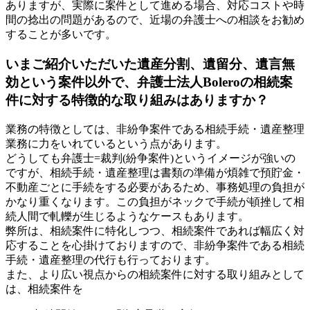
ありますが、実際に案件として進める場合、対応コストや時
間の捻出の問題があるので、近場の弁護士への相談をお勧め
することが多いです。
いまご紹介いただいた遺産分割、遺留分、遺言無
効という案件以外で、弁護士法人Boleroの相続案
件に対する特徴的な取り組みはありますか？
業務の特徴としては、非紛争案件である相続手続・遺産整理
業務に力をいれているという点があります。
どうしても弁護士=裁判(紛争案件)というイメージが強いの
ですが、相続手続・遺産整理は書類の準備が煩雑で預貯金・
不動産ごとに手続をする必要があるため、事務処理の負担が
かなり重くなります。この負担がネックで手続が頓挫して相
続人間で軋轢が生じるようなケースもあります。
弊所は、相続案件に特化しつつ、相続案件であれば幅広く対
応することを心掛けておりますので、非紛争案件である相続
手続・遺産整理の代行も行っております。
また、より広い視点からの相続案件に対する取り組みとして
は、相続案件を