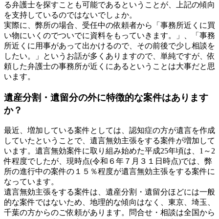
る弁護士を探すことも可能であるということが、上記の傾向
を支持しているのではないでしょか。
実際に、弊所の場合、受任中の依頼者から「事務所近くに買
い物にいくのでついでに資料をもっていきます。」、「事務
所近くに用事があって出かけるので、その前後で少し相談を
したい。」というお話が多くありますので、単純ですが、依
頼した弁護士の事務所が近くにあるということは大事だと思
います。
遺産分割・遺留分の外に特徴的な案件はあります
か？
最近、増加している案件としては、認知症の方が遺言を作成
していたということで、遺言無効主張をする案件が増加して
います。遺言無効案件に取り組み始めた平成25年頃は、1～2
件程度でしたが、現時点(令和６年７月３１日時点)では、弊
所の進行中の案件の１５％程度が遺言無効主張をする案件に
なっています。
遺言無効主張をする案件は、遺産分割・遺留分ほどには一般
的な案件ではないため、地理的な傾向はなく、東京、埼玉、
千葉の方からのご依頼があります。問合せ・相談は全国から