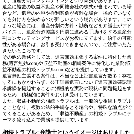
て、遺産分割コンサルティングという業務があります。
遺産に複数の収益不動産や同族会社の株式が含まれている場
合など、遺産の内容や権利関係が複雑な場合、揉めていなく
ても分け方を決めるのが難しいという場合があります。この
ような場合には、遺産分割の方針・勘所などを弁護士がアド
バイスし、遺産分割協議を円滑に進める手助けをする遺産分
割コンサルティングサービスがお役に立てます。紛争の可能
性がある場合は、お引き受けできませんので、ご注意いただ
きたいところです。
その他の業務としては、遺言無効主張する案件に特化した業
務(遺言無効.com)や収益不動産の相続案件に特化した業務(収
益不動産の相続トラブル.com)などを提供しています。
遺言無効主張する案件は、不当な公正証書遺言が数多く存在
するにもかかわらず、公正証書遺言について遺言無効確認請
求訴訟を提起することに消極的な実務の現状に問題提起をす
るため、積極的に案件をお引き受けしています。
また、収益不動産の相続トラブルは、一般的な相続トラブル
とことなり、複数の法的手続をとる場合や、特殊な論点がで
てくることがあるため、「収益不動産」の相続トラブルにテ
ーマを絞り込んで業務を提供しています。
相続トラブル=弁護士というイメージはありました