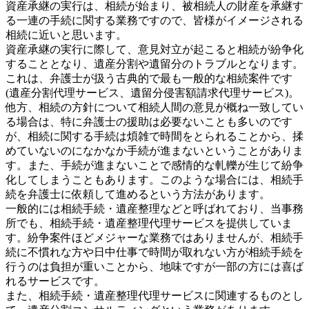
資産承継の実行は、相続が始まり、被相続人の財産を承継す
る一連の手続に関する業務ですので、皆様がイメージされる
相続に近いと思います。
資産承継の実行に際して、意見対立が起こると相続が紛争化
することとなり、遺産分割や遺留分のトラブルとなります。
これは、弁護士が扱う古典的で最も一般的な相続案件です
(遺産分割代理サービス、遺留分侵害額請求代理サービス)。
他方、相続の方針について相続人間の意見が概ね一致してい
る場合は、特に弁護士の援助は必要ないことも多いのです
が、相続に関する手続は煩雑で時間をとられることから、揉
めていないのになかなか手続が進まないということがありま
す。また、手続が進まないことで感情的な軋轢が生じて紛争
化してしまうこともあります。このような場合には、相続手
続を弁護士に依頼して進めるという方法があります。
一般的には相続手続・遺産整理などと呼ばれており、当事務
所でも、相続手続・遺産整理代理サービスを提供していま
す。紛争案件ほどメジャーな業務ではありませんが、相続手
続に不慣れな方や日中仕事で時間が取れない方が相続手続を
行うのは負担が重いことから、地味ですが一部の方には喜ば
れるサービスです。
また、相続手続・遺産整理代理サービスに関連するものとし