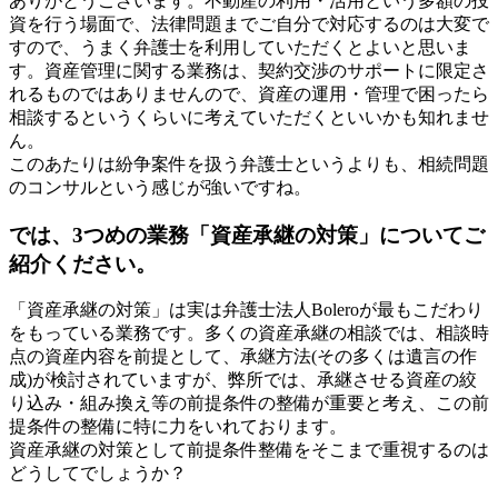
ありがとうございます。不動産の利用・活用という多額の投
資を行う場面で、法律問題までご自分で対応するのは大変で
すので、うまく弁護士を利用していただくとよいと思いま
す。資産管理に関する業務は、契約交渉のサポートに限定さ
れるものではありませんので、資産の運用・管理で困ったら
相談するというくらいに考えていただくといいかも知れませ
ん。
このあたりは紛争案件を扱う弁護士というよりも、相続問題
のコンサルという感じが強いですね。
では、3つめの業務「資産承継の対策」についてご
紹介ください。
「資産承継の対策」は実は弁護士法人Boleroが最もこだわり
をもっている業務です。多くの資産承継の相談では、相談時
点の資産内容を前提として、承継方法(その多くは遺言の作
成)が検討されていますが、弊所では、承継させる資産の絞
り込み・組み換え等の前提条件の整備が重要と考え、この前
提条件の整備に特に力をいれております。
資産承継の対策として前提条件整備をそこまで重視するのは
どうしてでしょうか？