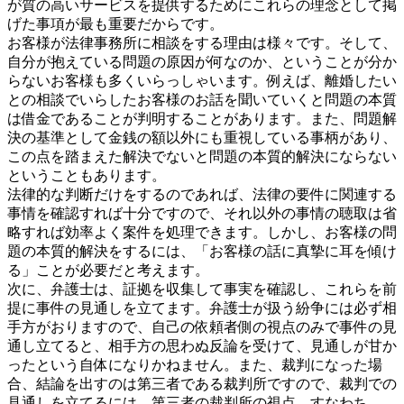
が質の高いサービスを提供するためにこれらの理念として掲
げた事項が最も重要だからです。
お客様が法律事務所に相談をする理由は様々です。そして、
自分が抱えている問題の原因が何なのか、ということが分か
らないお客様も多くいらっしゃいます。例えば、離婚したい
との相談でいらしたお客様のお話を聞いていくと問題の本質
は借金であることが判明することがあります。また、問題解
決の基準として金銭の額以外にも重視している事柄があり、
この点を踏まえた解決でないと問題の本質的解決にならない
ということもあります。
法律的な判断だけをするのであれば、法律の要件に関連する
事情を確認すれば十分ですので、それ以外の事情の聴取は省
略すれば効率よく案件を処理できます。しかし、お客様の問
題の本質的解決をするには、「お客様の話に真摯に耳を傾け
る」ことが必要だと考えます。
次に、弁護士は、証拠を収集して事実を確認し、これらを前
提に事件の見通しを立てます。弁護士が扱う紛争には必ず相
手方がおりますので、自己の依頼者側の視点のみで事件の見
通し立てると、相手方の思わぬ反論を受けて、見通しが甘か
ったという自体になりかねません。また、裁判になった場
合、結論を出すのは第三者である裁判所ですので、裁判での
見通しを立てるには、第三者の裁判所の視点、すなわち、