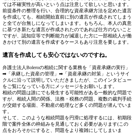
ては不確実性が高いという点は注意して欲しいと思います。
前提条件の整理を行い、合理的な資産承継方法を定めた遺言
を作成しても、相続開始直前に別の遺言が作成されてしまう
と全てが台無しになってしまいます。もちろん、本人の真意
に基づき新たな遺言が作成されたのであれば仕方のないこと
ですが、認知症等で判断能力が減退した方に一部相続人が働
きかけて別の遺言を作成するケースもあり注意を要します。
遺言を作成しても安心ではないのですね。
弁護士法人Boleroの相続に関する業務を「資産承継の実行」
➡「承継した資産の管理」➡「資産承継の対策」というサイ
クルに沿って説明していただきましたが、このインタビュー
をご覧になっている方にメッセージをお願いします。
相続の問題は誰にでも発生する可能性がある一般的な問題で
すが、相続人間の関係、法務・税務の問題、複数の裁判手続
が交錯する場面、不動産の処理など多くの問題が潜んでいま
す。
そして、このような相続問題を円滑に処理するには、初期段
階で案件全体の枠組みを見通しておく必要があります(この
点をおろそかにすると、問題をより複雑にしてしまいま