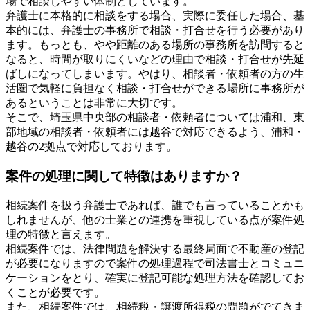
場で相談しやすい体制としています。
弁護士に本格的に相談をする場合、実際に委任した場合、基
本的には、弁護士の事務所で相談・打合せを行う必要があり
ます。もっとも、やや距離のある場所の事務所を訪問すると
なると、時間が取りにくいなどの理由で相談・打合せが先延
ばしになってしまいます。やはり、相談者・依頼者の方の生
活圏で気軽に負担なく相談・打合せができる場所に事務所が
あるということは非常に大切です。
そこで、埼玉県中央部の相談者・依頼者については浦和、東
部地域の相談者・依頼者には越谷で対応できるよう、浦和・
越谷の2拠点で対応しております。
案件の処理に関して特徴はありますか？
相続案件を扱う弁護士であれば、誰でも言っていることかも
しれませんが、他の士業との連携を重視している点が案件処
理の特徴と言えます。
相続案件では、法律問題を解決する最終局面で不動産の登記
が必要になりますので案件の処理過程で司法書士とコミュニ
ケーションをとり、確実に登記可能な処理方法を確認してお
くことが必要です。
また、相続案件では、相続税・譲渡所得税の問題がでてきま