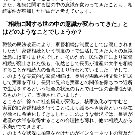
また、相続に関する世の中の意識が変わってきたことも、相
続案件が増加した理由だと考えています。
「相続に関する世の中の意識が変わってきた」と
はどのようなことでしょうか？
戦後の民法改正により、家督相続は制度としては廃止されま
したが、家督相続という制度の下で生活してきた人々の意識
は急には変りませんでした。そのため、民法改正により家督
相続が廃止された後も、依然として長男が遺産の大半を相続
することが相続人の合意により行われていました。そして、
このような実質的な家督相続は、長男が両親や祖父母と同居
して実家を守り、長男の兄弟も実家との関係を保ちつつ近所
で生活をするという社会の状況のもとでは一定の合理性があ
るものとして、支持されていました。
ところが、徐々に社会構造が変化し、核家族化がすすむと、
実質的に家督相続を行うことにより護るべき実家という存在
が徐々に希薄化してきました。このような状況では、長男が
遺産の大半を取得することの合理性も薄れ、他の相続人から
不満がでてきます。
このような状況に拍車をかけたのがインターネットの普及だ