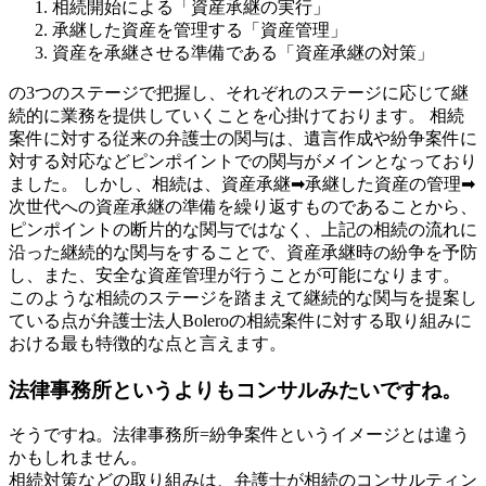
相続開始による「資産承継の実行」
承継した資産を管理する「資産管理」
資産を承継させる準備である「資産承継の対策」
の3つのステージで把握し、それぞれのステージに応じて継
続的に業務を提供していくことを心掛けております。 相続
案件に対する従来の弁護士の関与は、遺言作成や紛争案件に
対する対応などピンポイントでの関与がメインとなっており
ました。 しかし、相続は、資産承継➡承継した資産の管理➡
次世代への資産承継の準備を繰り返すものであることから、
ピンポイントの断片的な関与ではなく、上記の相続の流れに
沿った継続的な関与をすることで、資産承継時の紛争を予防
し、また、安全な資産管理が行うことが可能になります。
このような相続のステージを踏まえて継続的な関与を提案し
ている点が弁護士法人Boleroの相続案件に対する取り組みに
おける最も特徴的な点と言えます。
法律事務所というよりもコンサルみたいですね。
そうですね。法律事務所=紛争案件というイメージとは違う
かもしれません。
相続対策などの取り組みは、弁護士が相続のコンサルティン