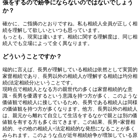
張をするので紛争にならないのではないでしょう
か？
確かに、ご指摘のとおりですね。私も相続人全員が正しく相
続を理解して欲しいといつも思っています。
もっとも、現実は違います。相続に関する理解度は、同じ相
続人でも立場によって全く異なります。
どういうことですか？
端的に言えば、長男が理解している相続は依然として実質的
家督相続であり、長男以外の相続人が理解する相続は均分相
続(法定相続分)ということです。
現時点で相続人となる方の親世代の多くは家督相続的な意
識・長男を優遇するという意識を持つ方が多く、このような
価値観で相続人に接しているため、長男である相続人は同様
の価値観を持つ方が多くなります。他方、長男以外の相続人
は、親元から離れて自立して生活をするなかで親とは別の価
値観を有する方も多く出てきます。この結果、長男=家督相
続的、その他の相続人=法定相続的な発想になることが多く
みられます。このような点が近年相続紛争が増加している原