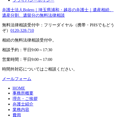
プライバシーポリシー
弁護士法人Bolero｜埼玉県浦和・越谷の弁護士｜遺産相続、
遺産分割、遺留分の無料法律相談
無料法律相談受付中：フリーダイヤル（携帯・PHSでもどう
ぞ）
0120-328-710
相続の無料法律相談受付中。
相談予約：平日9:00～17:30
営業時間：平日9:00～17:00
時間外対応についてはご相談ください。
メールフォーム
HOME
事務所概要
理念・ご挨拶
弁護士紹介
業務内容
費用