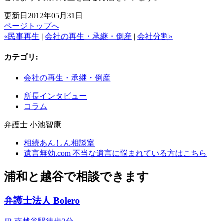
更新日2012年05月31日
ページトップへ
«民事再生
|
会社の再生・承継・倒産
|
会社分割»
カテゴリ
:
会社の再生・承継・倒産
所長インタビュー
コラム
弁護士 小池智康
相続あんしん相談室
遺言無効.com 不当な遺言に悩まれている方はこちら
浦和と越谷で相談できます
弁護士法人 Bolero