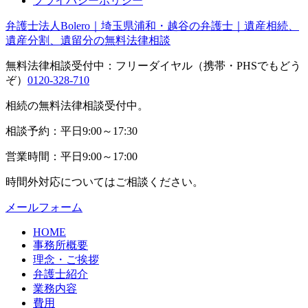
プライバシーポリシー
弁護士法人Bolero｜埼玉県浦和・越谷の弁護士｜遺産相続、
遺産分割、遺留分の無料法律相談
無料法律相談受付中：フリーダイヤル（携帯・PHSでもどう
ぞ）
0120-328-710
相続の無料法律相談受付中。
相談予約：平日9:00～17:30
営業時間：平日9:00～17:00
時間外対応についてはご相談ください。
メールフォーム
HOME
事務所概要
理念・ご挨拶
弁護士紹介
業務内容
費用