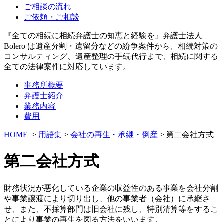
ご相談の流れ
ご依頼・ご相談
『全ての相続に相続弁護士の知恵と経験を』弁護士法人
Bolero は遺産分割・遺留分などの紛争案件から、相続対策の
コンサルティング、遺産整理の手続代行まで、相続に関する
全ての法律案件に対応しています。
事務所概要
弁護士紹介
業務内容
費用
HOME
>
用語集
>
会社の再生・承継・倒産
> 第二会社方式
第二会社方式
財務状況が悪化している企業の収益性のある事業を会社分割
や事業譲渡により切り出し、他の事業者（会社）に承継さ
せ、また、不採算部門は旧会社に残し、特別清算等をするこ
とにより事業の再生を図る方法をいいます。