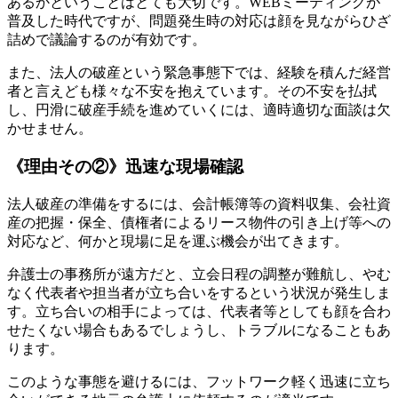
あるかということはとても大切です。WEBミーティングが
普及した時代ですが、問題発生時の対応は顔を見ながらひざ
詰めで議論するのが有効です。
また、法人の破産という緊急事態下では、経験を積んだ経営
者と言えども様々な不安を抱えています。その不安を払拭
し、円滑に破産手続を進めていくには、適時適切な面談は欠
かせません。
《理由その②》迅速な現場確認
法人破産の準備をするには、会計帳簿等の資料収集、会社資
産の把握・保全、債権者によるリース物件の引き上げ等への
対応など、何かと現場に足を運ぶ機会が出てきます。
弁護士の事務所が遠方だと、立会日程の調整が難航し、やむ
なく代表者や担当者が立ち合いをするという状況が発生しま
す。立ち合いの相手によっては、代表者等としても顔を合わ
せたくない場合もあるでしょうし、トラブルになることもあ
ります。
このような事態を避けるには、フットワーク軽く迅速に立ち