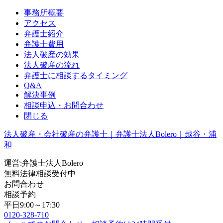
事務所概要
アクセス
弁護士紹介
弁護士費用
法人破産の効果
法人破産の流れ
弁護士に相談するタイミング
Q&A
解決事例
相談申込・お問合わせ
閉じる
法人破産・会社破産の弁護士｜弁護士法人Bolero｜越谷・浦
和
運営:弁護士法人Bolero
無料法律相談受付中
お問合わせ
相談予約
平日9:00～17:30
0120-328-710