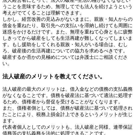
法人経営者にとって、法人の破産=生活の糧がなくなるとい
うことを意味するため、無理してでも法人を続けようという
考えがでてくることは理解できます。
しかし、経営改善の見込みがないままに、親族・知人からの
借金を重ねたり、取引先への支払いを滞納し続けても周囲に
迷惑をかけるだけです。また、無理を重ねて心身ともに疲弊
しきってから破産をしても生活再建が難しくなってしまいま
す。もし援助をしてくれる親族・知人がいる場合は、むし
ろ、破産後の生活再建についての協力を求めるべきです。
破産するか否かの見極めについては弁護士にご相談くださ
い。
法人破産のメリットを教えてください。
法人破産の最大のメリットは、借入金などの債務の支払義務
がなくなることです。債務を破産法に基づいて適法に処理す
るため、債権者から督促を受けることがなくなります。
また、債権者側としては、債務が破産法に基づいて処理され
たことにより、税務上損金計上できるというメリットが生じ
ます。
代表者個人としてのメリットも、法人破産と同様、連帯保証
債務等の支払義務を法的に処理できることです。