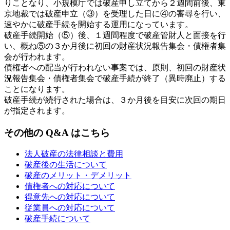
りことなり、小規模庁では破産申し立てから２週間前後、東
京地裁では破産申立（③）を受理した日に④の審尋を行い、
速やかに破産手続を開始する運用になっています。
破産手続開始（⑤）後、１週間程度で破産管財人と面接を行
い、概ね⑤の３か月後に初回の財産状況報告集会・債権者集
会が行われます。
債権者への配当が行われない事案では、原則、初回の財産状
況報告集会・債権者集会で破産手続が終了（異時廃止）する
ことになります。
破産手続が続行された場合は、３か月後を目安に次回の期日
が指定されます。
その他の Q&A はこちら
法人破産の法律相談と費用
破産後の生活について
破産のメリット・デメリット
債権者への対応について
得意先への対応について
従業員への対応について
破産手続について