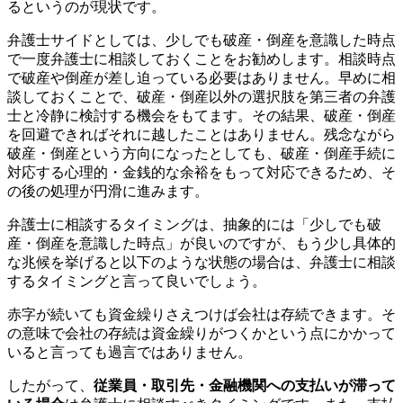
るというのが現状です。
弁護士サイドとしては、少しでも破産・倒産を意識した時点
で一度弁護士に相談しておくことをお勧めします。相談時点
で破産や倒産が差し迫っている必要はありません。早めに相
談しておくことで、破産・倒産以外の選択肢を第三者の弁護
士と冷静に検討する機会をもてます。その結果、破産・倒産
を回避できればそれに越したことはありません。残念ながら
破産・倒産という方向になったとしても、破産・倒産手続に
対応する心理的・金銭的な余裕をもって対応できるため、そ
の後の処理が円滑に進みます。
弁護士に相談するタイミングは、抽象的には「少しでも破
産・倒産を意識した時点」が良いのですが、もう少し具体的
な兆候を挙げると以下のような状態の場合は、弁護士に相談
するタイミングと言って良いでしょう。
赤字が続いても資金繰りさえつけば会社は存続できます。そ
の意味で会社の存続は資金繰りがつくかという点にかかって
いると言っても過言ではありません。
したがって、
従業員・取引先・金融機関への支払いが滞って