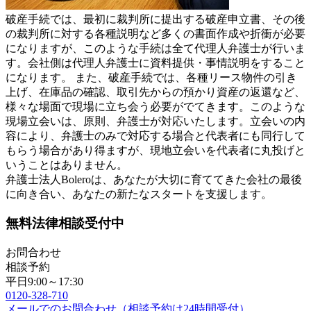
破産手続では、最初に裁判所に提出する破産申立書、その後
の裁判所に対する各種説明など多くの書面作成や折衝が必要
になりますが、このような手続は全て代理人弁護士が行いま
す。会社側は代理人弁護士に資料提供・事情説明をすること
になります。 また、破産手続では、各種リース物件の引き
上げ、在庫品の確認、取引先からの預かり資産の返還など、
様々な場面で現場に立ち会う必要がでてきます。このような
現場立会いは、原則、弁護士が対応いたします。立会いの内
容により、弁護士のみで対応する場合と代表者にも同行して
もらう場合があり得ますが、現地立会いを代表者に丸投げと
いうことはありません。
弁護士法人Boleroは、あなたが大切に育ててきた会社の最後
に向き合い、あなたの新たなスタートを支援します。
無料法律相談受付中
お問合わせ
相談予約
平日9:00～17:30
0120-328-710
メールでのお問合わせ（相談予約は24時間受付）