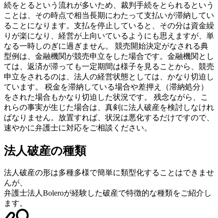
続をとるという流れが多いため、裁判手続をとられるという
ことは、その時点で相当長期にわたって支払いが滞納してい
ることになります。支払を停止していると、その分は資金繰
りが楽になり、経営が上向いているようにも思えますが、単
なる一時しのぎに過ぎません。 競売開始決定がなされる典
型例は、金融機関が競売申立をした場合です。金融機関とし
ては、返済が滞っても一定期間は様子を見ることから、競売
申立をされるのは、法人の経営状態としては、かなり切迫し
ています。 税金を滞納している場合や差押え（滞納処分）
をされた場合もかなり切迫した状況です。 残念ながら、こ
れらの事実が生じた場合は、真剣に法人破産を検討しなけれ
ばなりません。放置すれば、状況は悪化するだけですので、
速やかに弁護士に対応をご相談ください。
法人破産の種類
法人破産の形は多種多様で簡単に類型化することはできませ
んが、
弁護士法人Boleroが経験した破産で特徴的な種類をご紹介し
ます。