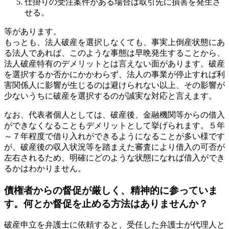
仕掛りの受注案件がある場合は取引先に損害を発生さ
せる。
等があります。
もっとも、法人破産を選択しなくても、事実上倒産状態にあ
る法人であれば、このような事態は早晩発生することから、
法人破産特有のデメリットとは言えない面があります。破産
を選択するか否かにかかわらず、法人の事業が停止すれば利
害関係人に影響が生じるのは避けられない以上、その影響が
少ないうちに破産を選択するのが誠実な対応と言えます。
なお、代表者個人としては、破産後、金融機関等からの借入
ができなくなることもデメリットとして挙げられます。５年
～７年程度で借り入れができるようになることが多い様です
が、破産後の収入状況等を踏まえた審査により借入の可否が
左右されるため、明確にどのような状態になれば借入ができ
るかはわかりません。
債権者からの督促が厳しく、精神的に参っていま
す。何とか督促を止める方法はありませんか？
破産申立を弁護士に依頼すると、受任した弁護士が代理人と