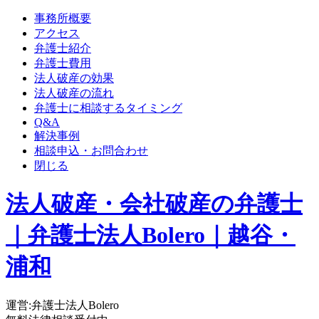
事務所概要
アクセス
弁護士紹介
弁護士費用
法人破産の効果
法人破産の流れ
弁護士に相談するタイミング
Q&A
解決事例
相談申込・お問合わせ
閉じる
法人破産・会社破産の弁護士
｜弁護士法人Bolero｜越谷・
浦和
運営:弁護士法人Bolero