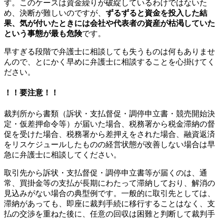
す。このケースは資金繰りが破綻しているわけではないた
め、決断が難しいのですが、
ずるずると資金を投入した結
果、気が付いたときには会社や代表者の資産が枯渇していた
という事態が最も危険
です。
早すぎる段階で弁護士に相談しても失うものは何もありませ
んので、とにかく早めに弁護士に相談することを心掛けてく
ださい。
！！要注意！！
裁判所から書類（訴状・支払督促・調停申立書・競売開始決
定・仮差押命令等）が届いた場合、税務署から税金滞納の督
促を受けた場合、税務署から差押えをされた場合、融資返済
をリスケジュールしたものの経営状態が改善しない場合は早
急に弁護士に相談してください。
取引先から訴状・支払督促・調停申立書等が届くのは、通
常、買掛金等の支払が長期にわたって滞納しており、解消の
見込みがない場合の典型例です。一般的に取引先としては、
滞納があっても、即座に裁判手続に移行することはなく、支
払の交渉を重ねた後に、任意の回収は困難と判断して裁判手