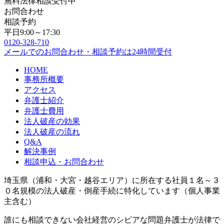
無料法律相談受付中
お問合わせ
相談予約
平日9:00～17:30
0120-328-710
メールでのお問合わせ・相談予約は24時間受付
HOME
事務所概要
アクセス
弁護士紹介
弁護士費用
法人破産の効果
法人破産の流れ
Q&A
解決事例
相談申込・お問合わせ
埼玉県（浦和・大宮・越谷エリア）に所在する社員１名～３
０名規模の法人破産・倒産手続に特化しています（個人事業
主含む）
誰にも相談できない会社経営のシビアな問題弁護士が法律で