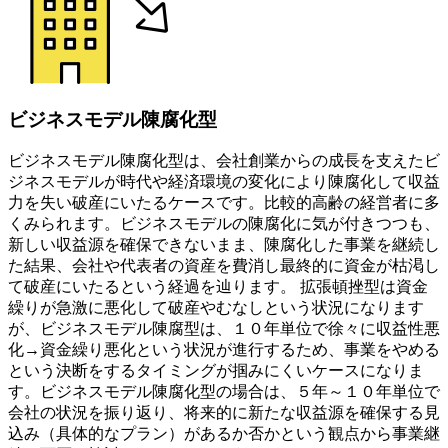
ビジネスモデル陳腐化型
ビジネスモデル陳腐化型は、会社創業からの成長を支えたビ
ジネスモデルが時代や経済環境の変化により陳腐化して収益
力を失い破産にいたるケースです。比較的高齢の経営者に多
くみられます。ビジネスモデルの陳腐化に気が付きつつも、
新しい収益源を確保できないまま、陳腐化した事業を継続し
た結果、会社や代表者の資産を費消し最終的に資金が枯渇し
て破産にいたるという経過を辿ります。 拡張頓挫型は資金
繰りが急激に悪化して破産やむなしという状況になります
が、ビジネスモデル陳腐型は、１０年単位で徐々に収益性悪
化→資金繰り悪化という状況が進行するため、事業をやめる
という決断をするタイミングが掴みにくいケースになりま
す。ビジネスモデル陳腐化型の場合は、５年～１０年単位で
会社の状況を振り返り、将来的に新たな収益源を確保する見
込み（具体的なプラン）があるか否かという観点から事業継