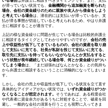
いる場合
は弁護士に相談すべきタイミングです。また、支払
が滞っていない状況でも、
金融機関から追加融資を断られた
場合、会社の資金繰りのために親族や友人から借金をしよう
と考えている場合
は、潜在的には支払いが滞っているか、支
払が滞る事態が切迫していると考えられるため、やはり弁護
士に相談することが適当です。
上記の様な資金繰りに問題が生じている場合は比較的弁護士
に相談するタイミグとしてわかりやすいのですが、
会社の売
上や収益性が低下してきているものの、会社の資産を取り崩
して支払いに充てる、社長が私財を投じて支払いに充てる、
取引先に支払いを待ってもらいながらなんとか支払をすると
いう状態が長年継続している場合等、何とか資金繰りがつい
てしまう場合
は、「まだ頑張ればなんとかなる」との気持ち
から弁護士に相談するということに消極的になってしまいま
す。
しかし、会社の売上や収益性が低下している状況を立て直す
具体的なアイディアがない状況では、
いずれ資金繰りがつか
なくなることが想定されます。
そうであれば、ある程度会社
や代表者に資金余力があるうちに対処することで、破産を回
避し、一般的な会社の清算を行うことも視野に入ってきま