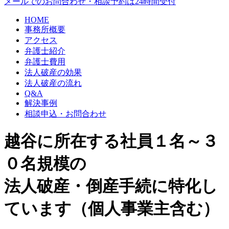
メールでのお問合わせ・相談予約は24時間受付
HOME
事務所概要
アクセス
弁護士紹介
弁護士費用
法人破産の効果
法人破産の流れ
Q&A
解決事例
相談申込・お問合わせ
越谷に所在する社員１名～３
０名規模の
法人破産・倒産手続に特化し
ています（個人事業主含む）